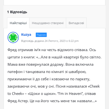
1 Відповідь
Найстаріші
Нещодавно створені
Випадкові
Kuzya
Радник
Відповідь додана 24 Лютого, 2023 о 6:22 pm
Фред отримав ім’я на честь відомого співака. Ось
цитати з книги: «…Але в нашій квартирі було світло.
Мама вже повернулася додому. Вона включила
патефон і танцювала по кімнаті зі шваброю,
прижимаючи її до себе і ковзаючи по паркету,
закриваючи очі, мов у сні. Пісня називалася «Cheek
to Cheek» – «Щоки о щоки». “I’m in Heaven”, співав
Фред Астер. Це на його честь мене так назвали…»