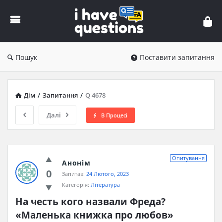
iHaveQuestions
Пошук
Поставити запитання
Дім
/
Запитання
/
Q 4678
Далі
В Процесі
Опитування
Анонім
0
Запитав:
24 Лютого, 2023
Категорія:
Література
На честь кого назвали Фреда? 
«Маленька книжка про любов»