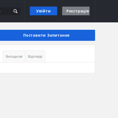
Увійти
Реєстрація
Бічна
панель
Поставити Запитання
Випадкові
Відповіді