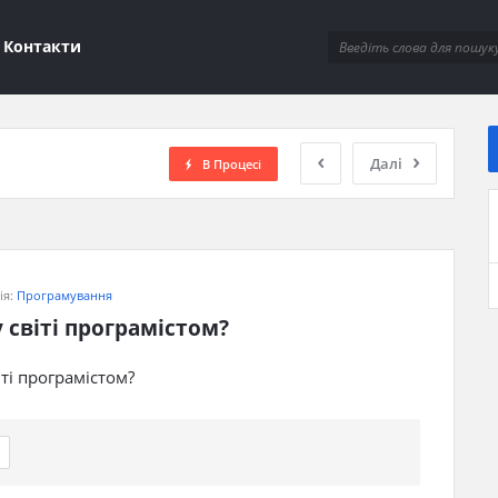
ions
Контакти
Далі
В Процесі
ія:
Програмування
світі програмістом?
ті програмістом?