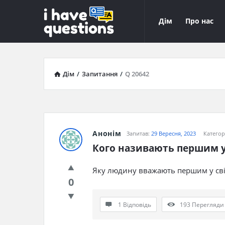
iHaveQuestions
iHaveQuest
Дім
Про нас
Навігація
Дім
/
Запитання
/
Q 20642
Анонім
Запитав:
29 Вересня, 2023
Категор
Кого називають першим у 
Яку людину вважають першим у сві
0
1 Відповідь
193
Перегляди