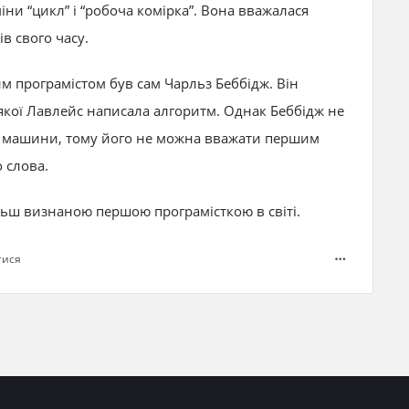
ни “цикл” і “робоча комірка”. Вона вважалася
в свого часу.
м програмістом був сам Чарльз Беббідж. Він
якої Лавлейс написала алгоритм. Однак Беббідж не
ї машини, тому його не можна вважати першим
 слова.
льш визнаною першою програмісткою в світі.
тися