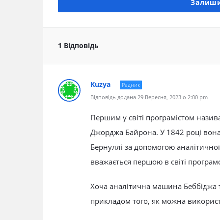
Залиши
1 Відповідь
Kuzya
Радник
Відповідь додана 29 Вересня, 2023 о 2:00 pm
Першим у світі програмістом назив
Джорджа Байрона. У 1842 році вона
Бернуллі за допомогою аналітично
вважається першою в світі програм
Хоча аналітична машина Беббіджа т
прикладом того, як можна використ