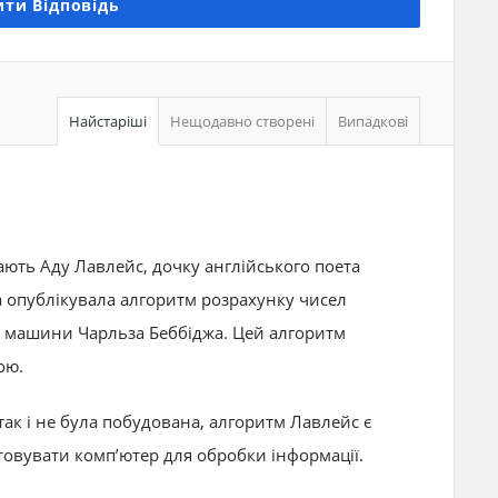
ти Відповідь
Найстаріші
Нещодавно створені
Випадкові
ають Аду Лавлейс, дочку англійського поета
 опублікувала алгоритм розрахунку чисел
ї машини Чарльза Беббіджа. Цей алгоритм
ою.
ак і не була побудована, алгоритм Лавлейс є
овувати комп’ютер для обробки інформації.