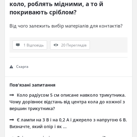
коло, роблять мідними, а то й 
покривають сріблом?
Від чого залежить вибір матеріалів для контактів?
1 Відповідь
20
Переглядів
Скарга
Пов'язані запитання
Коло радіусом 5 см описане навколо трикутника.
Чому дорівнює відстань від центра кола до кожної з
вершин трикутника?
Є лампи на 3 В і на 0,2 А і джерело з напругою 6 В.
Визначте, який опір і як ...