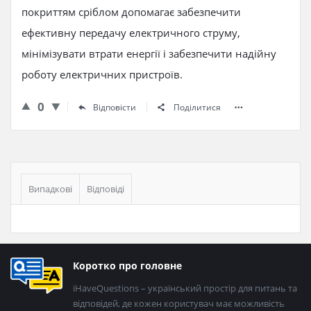
покриттям сріблом допомагає забезпечити
ефективну передачу електричного струму,
мінімізувати втрати енергії і забезпечити надійну
роботу електричних пристроїв.
0
Відповісти
Поділитися
Бічна
панель
Випадкові
Відповіді
Нижній
Коротко про головне
колонтитул
iHaveQuestions – український простір для питань та
відповідей, де кожен користувач має можливість