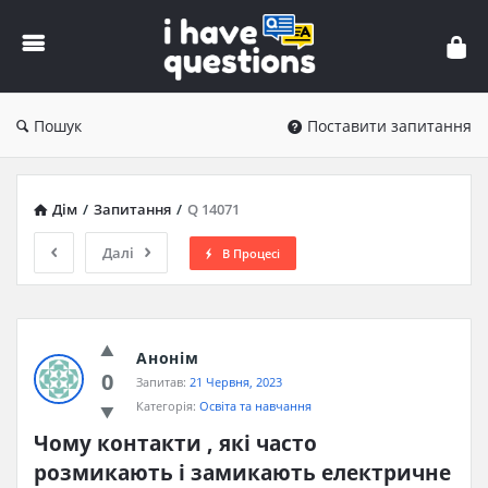
iHaveQuestions
Пошук
Поставити запитання
Дім
/
Запитання
/
Q 14071
Далі
В Процесі
Анонім
0
Запитав:
21 Червня, 2023
Категорія:
Освіта та навчання
Чому контакти , які часто 
розмикають і замикають електричне 