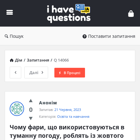
iHaveQuestions
Пошук
Поставити запитання
Дім
/
Запитання
/
Q 14066
Далі
В Процесі
Анонім
0
Запитав:
21 Червня, 2023
Категорія:
Освіта та навчання
Чому фари, що використовуються в 
туманну погоду, роблять із жовтого 