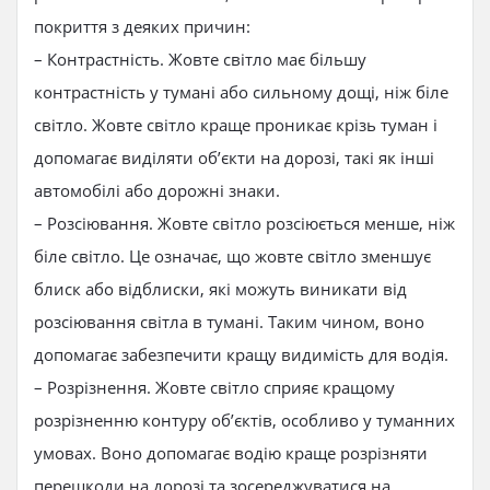
покриття з деяких причин:
– Контрастність. Жовте світло має більшу
контрастність у тумані або сильному дощі, ніж біле
світло. Жовте світло краще проникає крізь туман і
допомагає виділяти об’єкти на дорозі, такі як інші
автомобілі або дорожні знаки.
– Розсіювання. Жовте світло розсіюється менше, ніж
біле світло. Це означає, що жовте світло зменшує
блиск або відблиски, які можуть виникати від
розсіювання світла в тумані. Таким чином, воно
допомагає забезпечити кращу видимість для водія.
– Розрізнення. Жовте світло сприяє кращому
розрізненню контуру об’єктів, особливо у туманних
умовах. Воно допомагає водію краще розрізняти
перешкоди на дорозі та зосереджуватися на