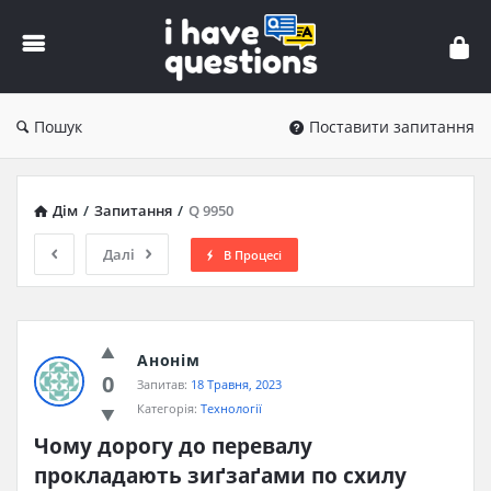
iHaveQuestions
Пошук
Поставити запитання
Дім
/
Запитання
/
Q 9950
Далі
В Процесі
Анонім
0
Запитав:
18 Травня, 2023
Категорія:
Технології
Чому дорогу до перевалу 
прокладають зиґзаґами по схилу 