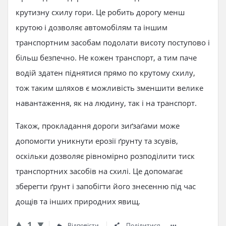
крутизну схилу гори. Це робить дорогу менш
крутою і дозволяє автомобілям та іншим
транспортним засобам подолати висоту поступово і
більш безпечно. Не кожен транспорт, а тим паче
водій здатен піднятися прямо по крутому схилу,
тож таким шляхов є можливість зменшити велике
навантаження, як на людину, так і на транспорт.
Також, прокладання дороги зиґзаґами може
допомогти уникнути ерозії ґрунту та зсувів,
оскільки дозволяє рівномірно розподілити тиск
транспортних засобів на схилі. Це допомагає
зберегти ґрунт і запобігти його знесенню під час
дощів та інших природних явищ.
1
Відповісти
Поділитися