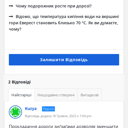
Чому подорожник росте при дорозі?
Відомо, що температура кипіння води на вершині
гори Еверест становить близько 70 °С. Як ви думаєте,
чому?
Залишити Відповідь
2 Відповіді
Найстаріші
Нещодавно створені
Випадкові
Kuzya
Радник
Відповідь додана 18 Травня, 2023 о 7:04 pm
Прокладання дороги зиґзаґами дозволяє зменшити