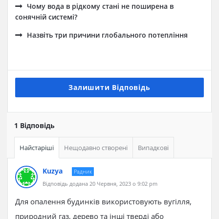
Чому вода в рідкому стані не поширена в
сонячній системі?
Назвіть три причини глобального потепління
Залишити Відповідь
1 Відповідь
Найстаріші
Нещодавно створені
Випадкові
Kuzya
Радник
Відповідь додана 20 Червня, 2023 о 9:02 pm
Для опалення будинків використовують вугілля,
природний газ, дерево та інші тверді або