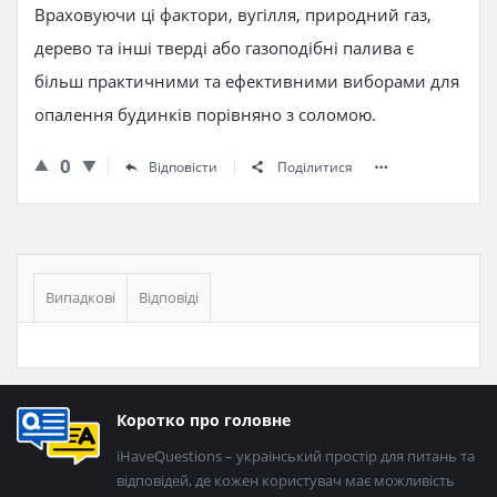
Враховуючи ці фактори, вугілля, природний газ,
дерево та інші тверді або газоподібні палива є
більш практичними та ефективними виборами для
опалення будинків порівняно з соломою.
0
Відповісти
Поділитися
Бічна
панель
Випадкові
Відповіді
Нижній
Коротко про головне
колонтитул
iHaveQuestions – український простір для питань та
відповідей, де кожен користувач має можливість