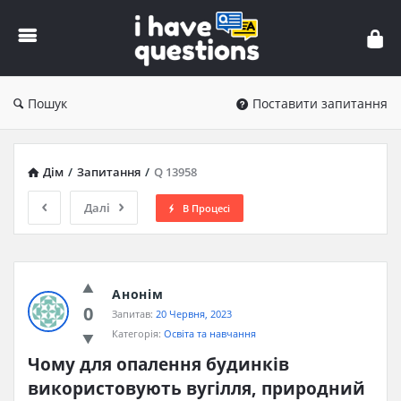
iHaveQuestions
Пошук
Поставити запитання
Дім
/
Запитання
/
Q 13958
Далі
В Процесі
Анонім
0
Запитав:
20 Червня, 2023
Категорія:
Освіта та навчання
Чому для опалення будинків 
використовують вугілля, природний 