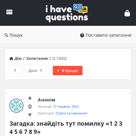
iHaveQuestions
Пошук
Поставити запитання
Дім
/
Запитання
/
Q 13032
Далі
В Процесі
Анонім
0
Запитав:
13 Червня, 2023
Категорія:
Освіта та навчання
Загадка: знайдіть тут помилку «1 2 3 
4 5 6 7 8 9»