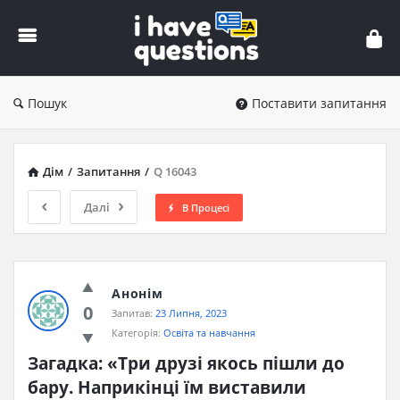
iHaveQuestions
Пошук
Поставити запитання
Дім
/
Запитання
/
Q 16043
Далі
В Процесі
Анонім
0
Запитав:
23 Липня, 2023
Категорія:
Освіта та навчання
Загадка: «Три друзі якось пішли до 
бару. Наприкінці їм виставили 