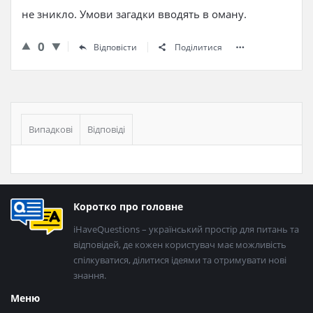
не зникло. Умови загадки вводять в оману.
0
Відповісти
Поділитися
Бічна
панель
Випадкові
Відповіді
Нижній
Коротко про головне
колонтитул
iHaveQuestions – український простір для питань та
відповідей, де кожен користувач має можливість
спілкуватися, ділитися ідеями та отримувати нові
знання.
Меню