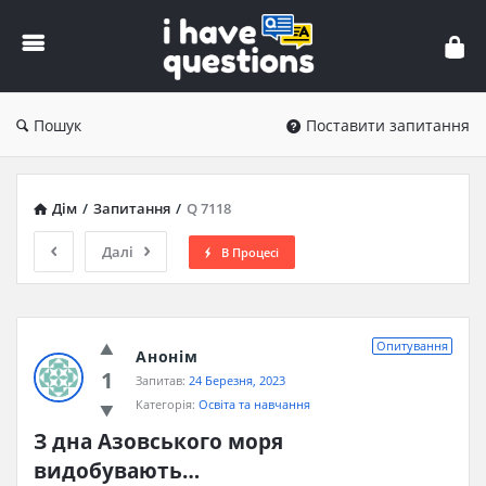
iHaveQuestions
Пошук
Поставити запитання
Дім
/
Запитання
/
Q 7118
Далі
В Процесі
Опитування
Анонім
1
Запитав:
24 Березня, 2023
Категорія:
Освіта та навчання
З дна Азовського моря 
видобувають…