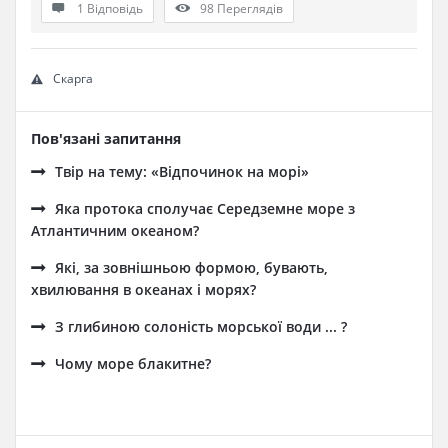
1 Відповідь
98
Переглядів
Скарга
Пов'язані запитання
Твір на тему: «Відпочинок на морі»
Яка протока сполучає Середземне море з
Атлантичним океаном?
Які, за зовнішньою формою, бувають,
хвилювання в океанах і морях?
З глибиною солоність морської води ... ?
Чому море блакитне?