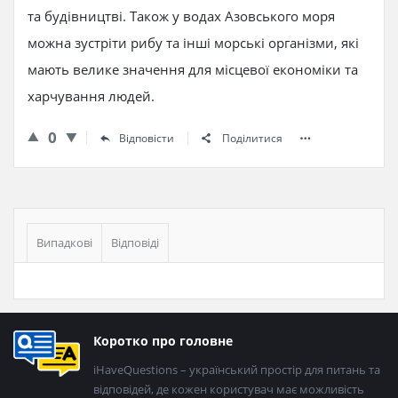
та будівництві. Також у водах Азовського моря
можна зустріти рибу та інші морські організми, які
мають велике значення для місцевої економіки та
харчування людей.
0
Відповісти
Поділитися
Бічна
панель
Випадкові
Відповіді
Нижній
Коротко про головне
колонтитул
iHaveQuestions – український простір для питань та
відповідей, де кожен користувач має можливість