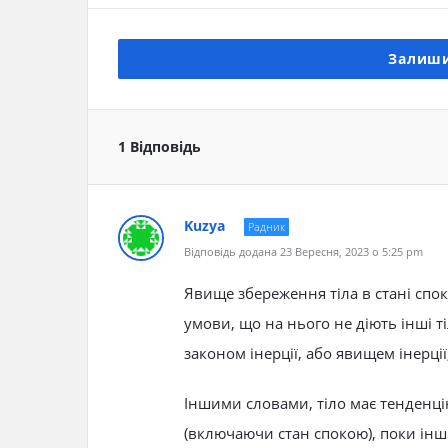
Залиши
1 Відповідь
Kuzya
Радник
Відповідь додана 23 Вересня, 2023 о 5:25 pm
Явище збереження тіла в стані спо
умови, що на нього не діють інші ті
законом інерції, або явищем інерції
Іншими словами, тіло має тенденці
(включаючи стан спокою), поки інш