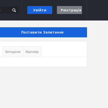
Увійти
Реєстрація
Бічна
панель
Поставити Запитання
Випадкові
Відповіді