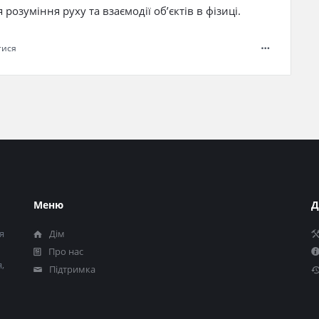
розуміння руху та взаємодії об’єктів в фізиці.
тися
Меню
Д
я
Дім
Про нас
,
Підтримка