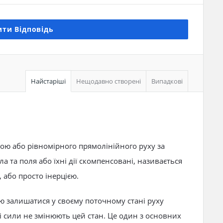
ти Відповідь
Найстаріші
Нещодавно створені
Випадкові
кою або рівномірного прямолінійного руху за
ла та поля або їхні дії скомпенсовані, називається
, або просто інерцією.
ю залишатися у своєму поточному стані руху
і сили не змінюють цей стан. Це один з основних