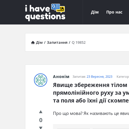
iHaveQuestions
iHaveQuest
Дім
Про нас
Навігація
Дім
/
Запитання
/
Q 19852
Анонім
Запитав:
23 Вересня, 2023
Категор
Явище збереження тілом с
прямолінійного руху за ум
та поля або їхні дії ском
Про що мова? Як називають це яви
0