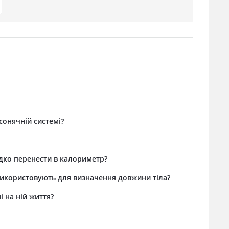
сонячній системі?
идко перенести в калориметр?
використовують для визначення довжини тіла?
і на ній життя?