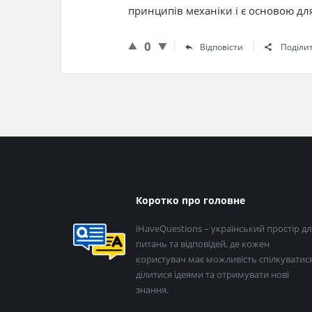
принципів механіки і є основою для 
0
Відповісти
Поділи
Нижній
Коротко про головне
колонтитул
iHaveQuestions – український простір дл
питань та відповідей, де кожен
користувач має можливість спілкуватися
ділитися ідеями та отримувати нові
знання.