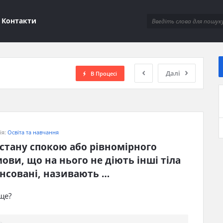
ions
Контакти
Далі
В Процесі
ія:
Освіта та навчання
тану спокою або рівномірного 
ови, що на нього не діють інші тіла 
пенсовані, називають …
ще?