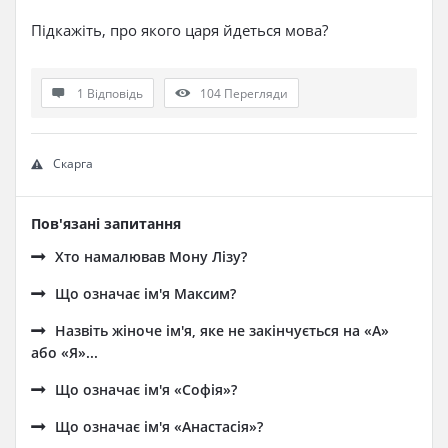
Підкажіть, про якого царя йдеться мова?
1 Відповідь
104
Перегляди
Скарга
Пов'язані запитання
Хто намалював Мону Лізу?
Що означає ім'я Максим?
Назвіть жіноче ім'я, яке не закінчується на «А»
або «Я»...
Що означає ім'я «Софія»?
Що означає ім'я «Анастасія»?