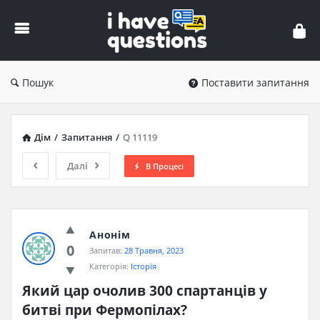
iHaveQuestions
Пошук
Поставити запитання
Дім
/
Запитання
/
Q 11119
Далі
В Процесі
Анонім
0
Запитав:
28 Травня, 2023
Категорія:
Історія
Який цар очолив 300 спартанців у 
битві при Фермопілах?