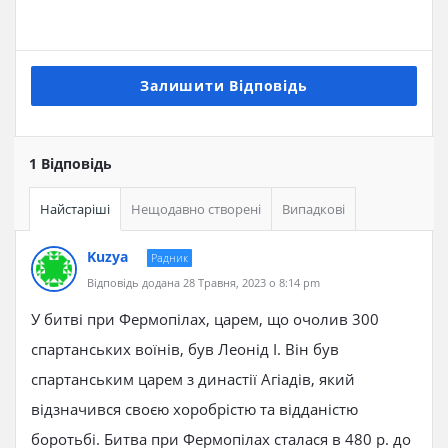
Залишити Відповідь
1 Відповідь
Найстаріші
Нещодавно створені
Випадкові
Kuzya
Радник
Відповідь додана 28 Травня, 2023 о 8:14 pm
У битві при Фермопілах, царем, що очолив 300
спартанських воїнів, був Леонід I. Він був
спартанським царем з династії Агіадів, який
відзначився своєю хоробрістю та відданістю
боротьбі. Битва при Фермопілах сталася в 480 р. до