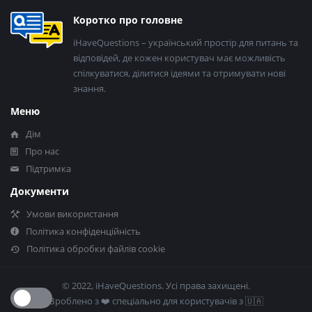
Нижній
Коротко про головне
колонтитул
iHaveQuestions – український простір для питань та
відповідей, де кожен користувач має можливість
спілкуватися, ділитися ідеями та отримувати нові
знання.
Меню
Дім
Про нас
Підтримка
Документи
Умови використання
Політика конфіденційність
Політика обробки файлів cookie
© 2022, iHaveQuestions. Усі права захищені.
Зроблено з ❤️​ спеціально для користувачів з 🇺🇦​