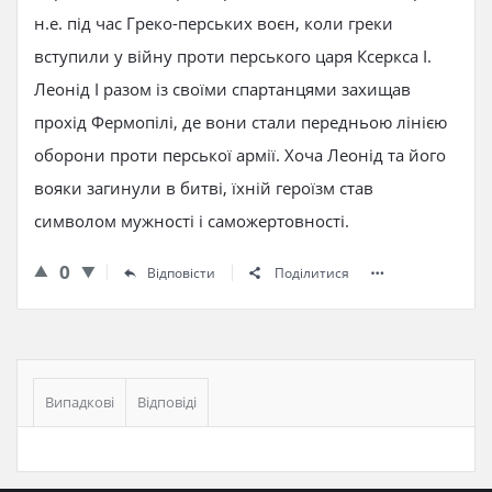
н.е. під час Греко-перських воєн, коли греки
вступили у війну проти перського царя Ксеркса І.
Леонід I разом із своїми спартанцями захищав
прохід Фермопілі, де вони стали передньою лінією
оборони проти перської армії. Хоча Леонід та його
вояки загинули в битві, їхній героїзм став
символом мужності і саможертовності.
0
Відповісти
Поділитися
Бічна
панель
Випадкові
Відповіді