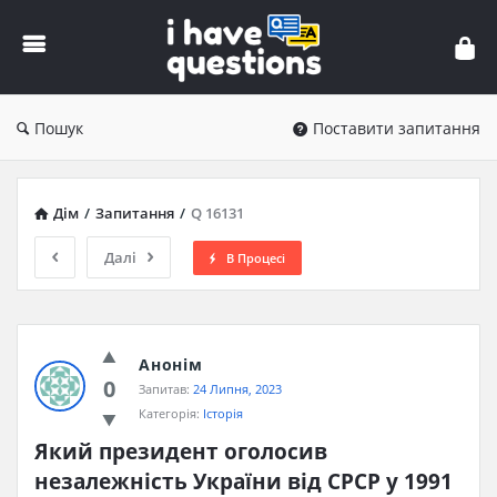
iHaveQuestions
Пошук
Поставити запитання
Дім
/
Запитання
/
Q 16131
Далі
В Процесі
Анонім
0
Запитав:
24 Липня, 2023
Категорія:
Історія
Який президент оголосив 
незалежність України від СРСР у 1991 