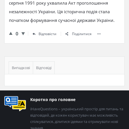
серпня 1991 року ухвалила Акт проголошення
незалежності України. Ця історична подія стала
початком формування сучасної держави України.
0
Відповісти
Поділитися
Бічна
панель
Випадкові
Відповіді
Нижній
Коротко про головне
колонтитул
iHaveQuestions – український простір для питань та
відповідей, де кожен користувач має можливість
спілкуватися, ділитися ідеями та отримувати нові
знання.