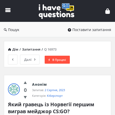
iHaveQuestions
Пошук
Поставити запитання
Дім
/
Запитання
/
Q 16973
Далі
В Процесі
Анонім
0
Запитав:
2 Серпня, 2023
Категорія:
Кіберспорт
Який гравець із Норвегії першим 
виграв мейджор CS:GO?