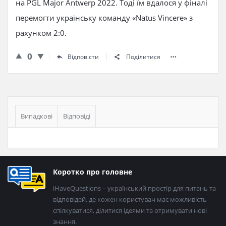
на PGL Major Antwerp 2022. Тоді їм вдалося у фіналі
перемогти українську команду «Natus Vincere» з
рахунком 2:0.
0
Відповісти
Поділитися
Бічна
панель
Випадкові
Відповіді
Нижній
Коротко про головне
колонтитул
iHaveQuestions – український простір для питань та
відповідей, де кожен користувач має можливість
спілкуватися, ділитися ідеями та отримувати нові
знання.