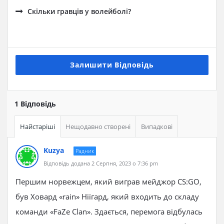
Скільки гравців у волейболі?
Залишити Відповідь
1 Відповідь
Найстаріші
Нещодавно створені
Випадкові
Kuzya
Радник
Відповідь додана 2 Серпня, 2023 о 7:36 pm
Першим норвежцем, який виграв мейджор CS:GO,
був Ховард «rain» Ніїгард, який входить до складу
команди «FaZe Clan». Здається, перемога відбулась