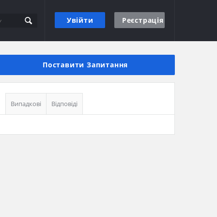
Увійти
Реєстрація
Бічна
панель
Поставити Запитання
Випадкові
Відповіді