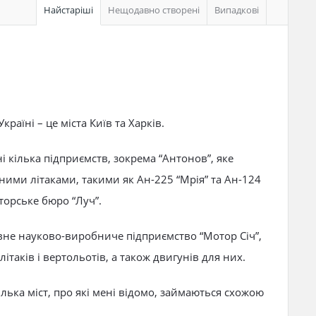
Найстаріші
Нещодавно створені
Випадкові
раїні – це міста Київ та Харків.
і кілька підприємств, зокрема “Антонов”, яке
ими літаками, такими як Ан-225 “Мрія” та Ан-124
кторське бюро “Луч”.
авне науково-виробниче підприємство “Мотор Січ”,
літаків і вертольотів, а також двигунів для них.
лька міст, про які мені відомо, займаються схожою