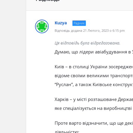
Kuzya
Радник
Відповідь додана 21 Лютого, 2023 о 6:15 pm
Ця відповідь була відредагована.
Думаю, що лідери авіабудування в Ук
Київ – в столиці України зосереджен
відоме своїми великими транспортн
“Руслан”, а також Київське констру
Харків – у місті розташоване Держ
яке спеціалізується на виробництві 
Проте варто відзначити, що ще декі
діяльністю: