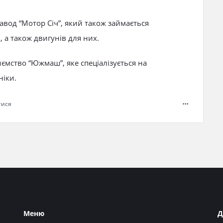
авод “Мотор Січ”, який також займається
, а також двигунів для них.
иємство “Южмаш”, яке спеціалізується на
ніки.
тися
Меню
Д