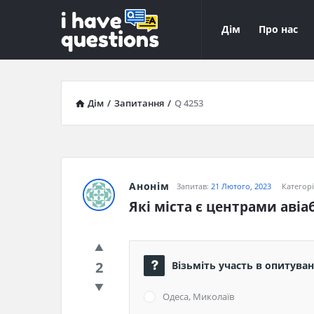
iHaveQuestions
iHaveQuest
Дім
Про нас
Навігація
Дім
/
Запитання
/
Q 4253
Анонім
Запитав:
21 Лютого, 2023
Категор
Які міста є центрами авіа
2
Візьміть участь в опитуванн
Одеса, Миколаїв