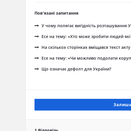
Пов'язані запитання
У чому полягає вигідність розташування У
Есе на тему: «Хто може зробити людей які
На скількох сторінках вміщався текст акт
Есе на тему: «Чи можливо подолати корупц
Що означає дефолт для України?
Залиши
1 Відповідь