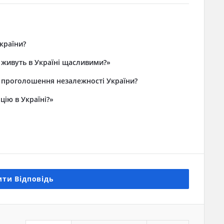
країни?
 живуть в Україні щасливими?»
у проголошення незалежності України?
ію в Україні?»
ти Відповідь