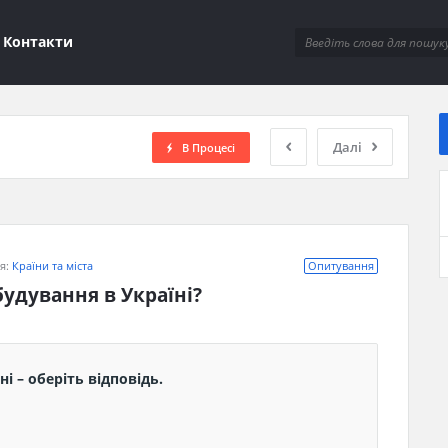
ions
Контакти
Далі
В Процесі
ія:
Країни та міста
Опитування
будування в Україні?
і – оберіть відповідь.