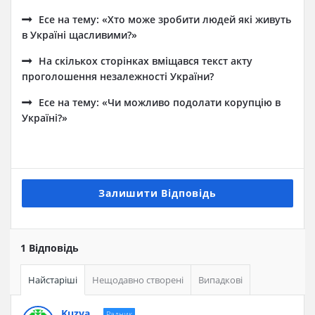
Есе на тему: «Хто може зробити людей які живуть
в Україні щасливими?»
На скількох сторінках вміщався текст акту
проголошення незалежності України?
Есе на тему: «Чи можливо подолати корупцію в
Україні?»
Залишити Відповідь
1 Відповідь
Найстаріші
Нещодавно створені
Випадкові
Kuzya
Радник