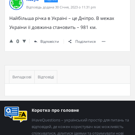
Відповідь додана 30 Січня, 2023 о 11:31 pm
Найбільша річка в Україні – це Дніпро. В межах
України її довжина становить – 981 км.
0
Відповісти
Поділитися
Бічна
панель
Випадкові
Відповіді
Нижній
Коротко про головне
колонтитул
iHaveQuestions – український простір для питань та
відповідей, де кожен користувач має можливість
спілкуватися, ділитися ідеями та отримувати нові