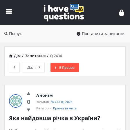
iHaveQuestions
Пошук
Поставити запитання
Дім
/
Запитання
/
Q 2434
Далі
В Процесі
Анонім
0
Запитав:
30 Січня, 2023
Категорія:
Країни та міста
Яка найдовша річка в України?