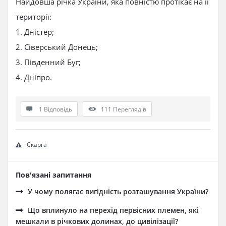
Найдовша річка України, яка повністю протікає на її
території:
1. Дністер;
2. Сіверський Донець;
3. Південний Буг;
4. Дніпро.
1 Відповідь
111
Переглядів
Скарга
Пов'язані запитання
У чому полягає вигідність розташування України?
Що вплинуло на перехід первісних племен, які
мешкали в річкових долинах, до цивілізації?