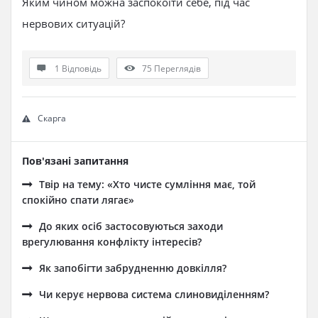
Яким чином можна заспокоїти себе, під час
нервових ситуацій?
1 Відповідь
75
Переглядів
Скарга
Пов'язані запитання
Твір на тему: «Хто чисте сумління має, той
спокійно спати лягає»
До яких осіб застосовуються заходи
врегулювання конфлікту інтересів?
Як запобігти забрудненню довкілля?
Чи керує нервова система слиновиділенням?