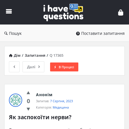
iHaveQuestions
Пошук
Поставити запитання
Дім
/
Запитання
/
Q 17365
Далі
В Процесі
Анонім
0
Запитав:
7 Серпня, 2023
Категорія:
Медицина
Як заспокоїти нерви?