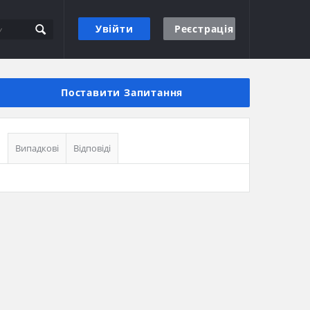
Увійти
Реєстрація
Бічна
панель
Поставити Запитання
Випадкові
Відповіді