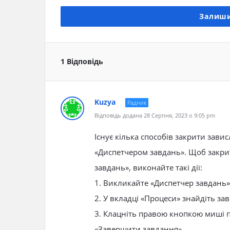
Залиши
1 Відповідь
Kuzya
Радник
Відповідь додана 28 Серпня, 2023 о 9:05 pm
Існує кілька способів закрити зави
«Диспетчером завдань». Щоб закри
завдань», виконайте такі дії:
1. Викликайте «Диспетчер завдань» з
2. У вкладці «Процеси» знайдіть за
3. Клацніть правою кнопкою миші п
«Завершити завдання».