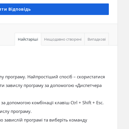
ти Відповідь
Найстаріші
Нещодавно створені
Випадкові
слу програму. Найпростіший спосіб – скористатися
ти завислу програму за допомогою «Диспетчера
а допомогою комбінації клавіш Ctrl + Shift + Esc.
вислу програму.
о завислій програмі та виберіть команду