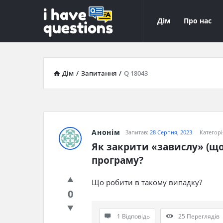
iHaveQuestions
iHaveQuest
Дім
Про нас
Навігація
Дім
/
Запитання
/
Q 18043
Анонім
Запитав:
28 Серпня, 2023
Категорі
Як закрити «завислу» (що 
програму?
Що робити в такому випадку?
0
1 Відповідь
25
Переглядів