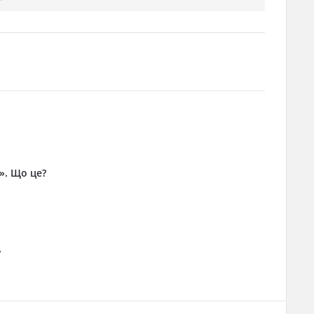
а». Що це?
»