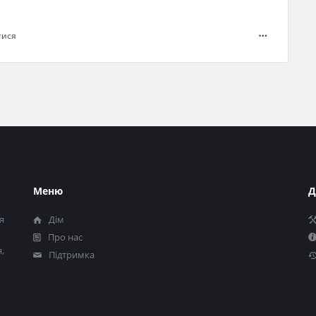
тися
Меню
Д
я
Дім
Про нас
,
Підтримка