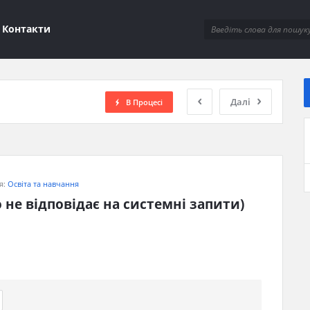
ions
Контакти
Далі
В Процесі
я:
Освіта та навчання
не відповідає на системні запити) 