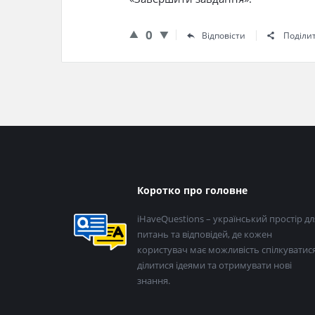
0
Відповісти
Поділи
Нижній
Коротко про головне
колонтитул
iHaveQuestions – український простір дл
питань та відповідей, де кожен
користувач має можливість спілкуватися
ділитися ідеями та отримувати нові
знання.