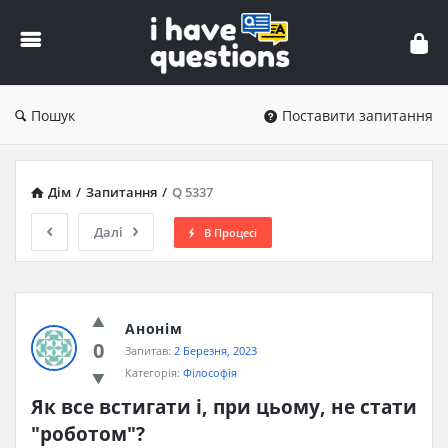
iHaveQuestions
Пошук
Поставити запитання
Дім
/
Запитання
/
Q 5337
Далі
В Процесі
Анонім
0
Запитав:
2 Березня, 2023
Категорія:
Філософія
Як все встигати і, при цьому, не стати 
"роботом"?