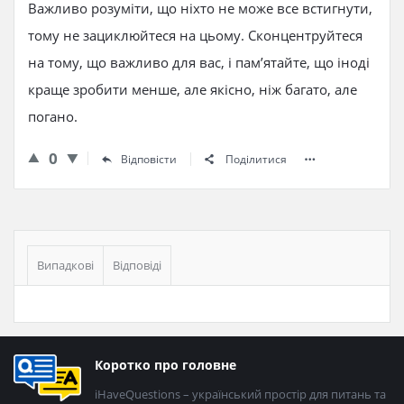
Важливо розуміти, що ніхто не може все встигнути,
тому не зациклюйтеся на цьому. Сконцентруйтеся
на тому, що важливо для вас, і пам’ятайте, що іноді
краще зробити менше, але якісно, ніж багато, але
погано.
0
Відповісти
Поділитися
Бічна
панель
Випадкові
Відповіді
Нижній
Коротко про головне
колонтитул
iHaveQuestions – український простір для питань та