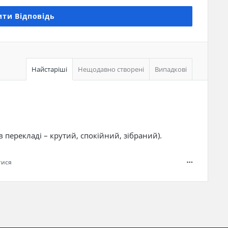
ти Відповідь
Найстаріші
Нещодавно створені
Випадкові
(в перекладі – крутий, спокійний, зібраний).
тися