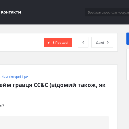
ions
Контакти
Далі
В Процесі
:
Комп'ютерні ігри
йм гравця CC&C (відомий також, як 
я?