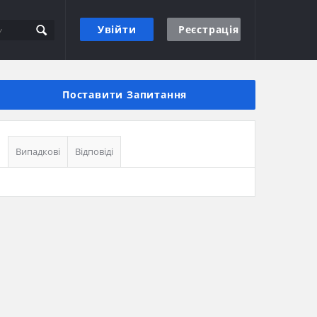
Увійти
Реєстрація
Бічна
панель
Поставити Запитання
Випадкові
Відповіді