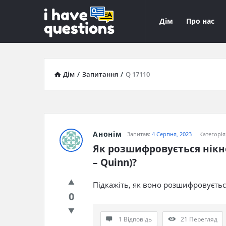
iHaveQuestions
iHaveQuest
Дім
Про нас
Навігація
Дім
/
Запитання
/
Q 17110
Анонім
Запитав:
4 Серпня, 2023
Категорія
Як розшифровується нікне
– Quinn)?
Підкажіть, як воно розшифровуєтьс
0
1 Відповідь
21
Перегляд