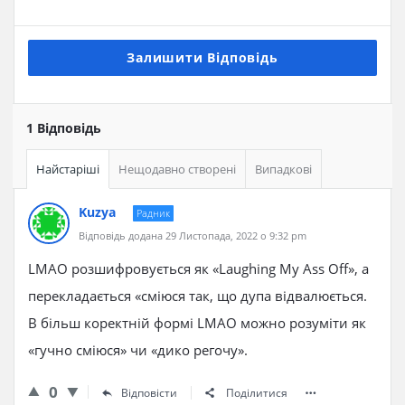
Залишити Відповідь
1 Відповідь
Найстаріші
Нещодавно створені
Випадкові
Kuzya
Радник
Відповідь додана 29 Листопада, 2022 о 9:32 pm
LMAO розшифровується як «Laughing My Ass Off», а
перекладається «сміюся так, що дупа відвалюється.
В більш коректній формі LMAO можно розуміти як
«гучно сміюся» чи «дико регочу».
0
Відповісти
Поділитися