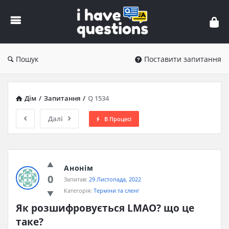
iHaveQuestions
Пошук
Поставити запитання
Дім
/
Запитання
/
Q 1534
Далі
В Процесі
Анонім
0
Запитав:
29 Листопада, 2022
Категорія:
Терміни та сленг
Як розшифровується LMAO? що це 
таке?