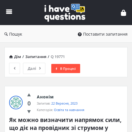
iHaveQuestions
Пошук
Поставити запитання
Дім
/
Запитання
/
Q 19771
Далі
В Процесі
Анонім
0
Запитав:
22 Вересня, 2023
Категорія:
Освіта та навчання
Як можно визначити напрямок сили, 
що діє на провідник зі струмом у 