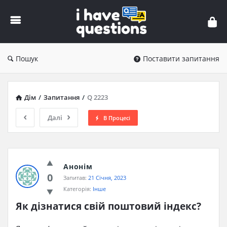
iHaveQuestions
Пошук
Поставити запитання
Дім
/
Запитання
/
Q 2223
Далі
В Процесі
Анонім
0
Запитав:
21 Січня, 2023
Категорія:
Інше
Як дізнатися свій поштовий індекс?