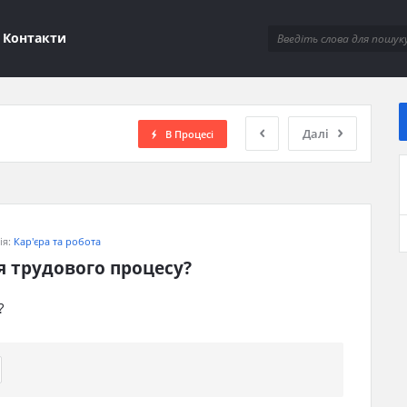
ions
Контакти
Далі
В Процесі
ія:
Кар'єра та робота
я трудового процесу?
?