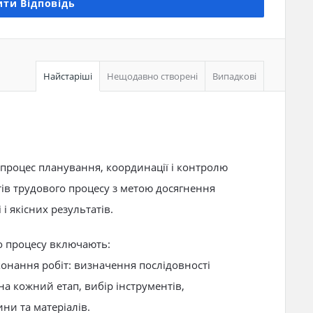
ти Відповідь
Найстаріші
Нещодавно створені
Випадкові
 процес планування, координації і контролю
ів трудового процесу з метою досягнення
і якісних результатів.
го процесу включають:
конання робіт: визначення послідовності
а кожний етап, вибір інструментів,
ни та матеріалів.