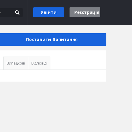
Увійти
Реєстрація
Бічна
панель
Поставити Запитання
Випадкові
Відповіді