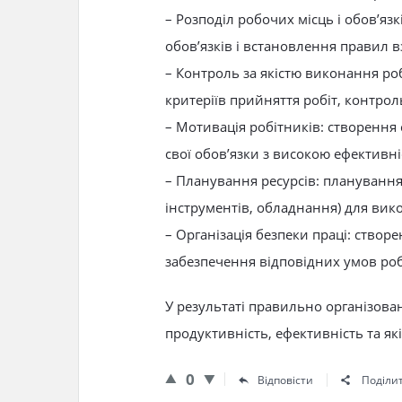
– Розподіл робочих місць і обов’яз
обов’язків і встановлення правил в
– Контроль за якістю виконання роб
критеріїв прийняття робіт, контрол
– Мотивація робітників: створення
свої обов’язки з високою ефективніс
– Планування ресурсів: планування
інструментів, обладнання) для вико
– Організація безпеки праці: створ
забезпечення відповідних умов роб
У результаті правильно організова
продуктивність, ефективність та як
0
Відповісти
Поділи