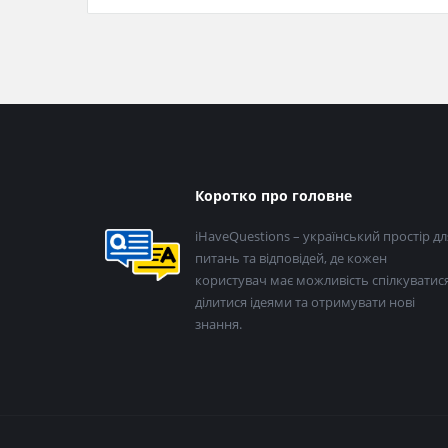
Нижній
Коротко про головне
колонтитул
iHaveQuestions – український простір дл
питань та відповідей, де кожен
користувач має можливість спілкуватися
ділитися ідеями та отримувати нові
знання.