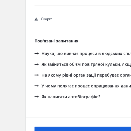
Скарга
Пов'язані запитання
Наука, що вивчає процеси в людських спіль
Як зміниться об'єм повітряної кульки, як
На якому рівні організації перебуває орг
У чому полягає процес опрацювання дани
Як написати автобіографію?