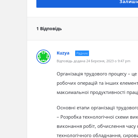
Залиши
1 Відповідь
Kuzya
Радник
Відповідь додана 24 Березня, 2023 о 9:47 pm
Організація трудового процесу – це
робочих операцій та інших елемент
максимальної продуктивності праці 
Основні етапи організації трудово
– Розробка технологічної схеми ви
виконання робіт, обчислення часу н
технологічного обладнання, сирови