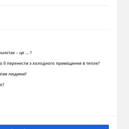
нотах – це ... ?
що її перенести з холодного приміщення в тепле?
анізм людини?
х?