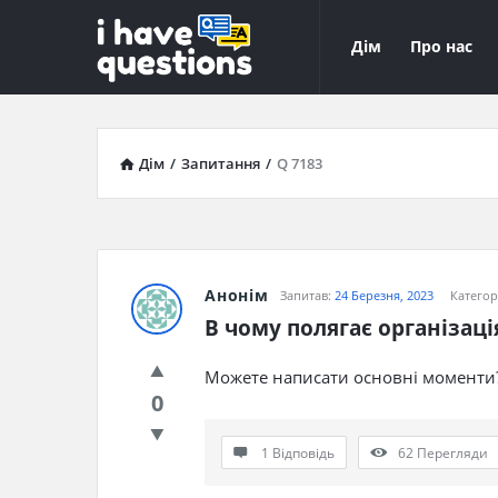
iHaveQuestions
iHaveQuest
Дім
Про нас
Навігація
Дім
/
Запитання
/
Q 7183
Анонім
Запитав:
24 Березня, 2023
Категор
В чому полягає організаці
Можете написати основні моменти
0
1 Відповідь
62
Перегляди