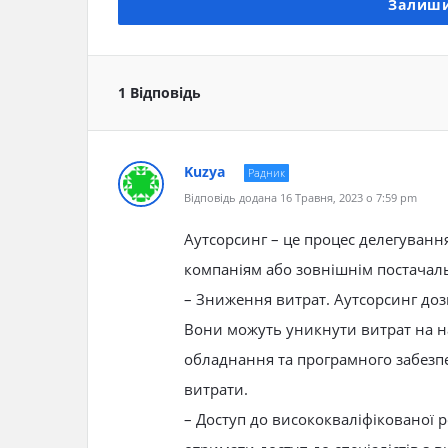
Залиши
1 Відповідь
Kuzya
Радник
Відповідь додана 16 Травня, 2023 о 7:59 pm
Аутсорсинг – це процес делегування
компаніям або зовнішнім постачальн
– Зниження витрат. Аутсорсинг до
Вони можуть уникнути витрат на н
обладнання та програмного забезпе
витрати.
– Доступ до висококваліфікованої 