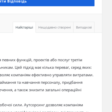
ти Відповідь
Найстаріші
Нещодавно створені
Випадкові
 певних функцій, проектів або послуг третім
икам. Цей підхід має кілька переваг, серед яких:
зволяє компаніям ефективно управляти витратами.
аймання та навчання персоналу, придбання
чення, а також знизити загальні операційні
робочої сили. Аутсорсинг дозволяє компаніям