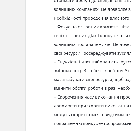
отримати доступ до спеціалістів з в
зовнішніх компаніях. Це дозволяє за
необхідності проведення власного 
– Фокус на основних компетенціях.
своїх основних діях і конкурентни
зовнішніх постачальників. Це доз
свої ресурси і зосереджувати зусилл
– Гнучкість і масштабованість. Аут
змінних потреб і обсягів роботи. 
масштабувати свої ресурси, щоб за
змінити обсяги роботи в разі необхі
– Скорочення часу виконання прое
допомогти прискорити виконання про
можуть скористатися швидкими тер
покращенню конкурентоспроможно