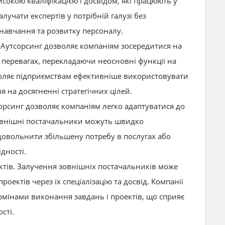
исокою кваліфікацією і досвідом, які працюють у
лучати експертів у потрібній галузі без
навчання та розвитку персоналу.
 Аутсорсинг дозволяє компаніям зосередитися на
х перевагах, перекладаючи неосновні функції на
воляє підприємствам ефективніше використовувати
я на досягненні стратегічних цілей.
сорсинг дозволяє компаніям легко адаптуватися до
Зовнішні постачальники можуть швидко
довольнити збільшену потребу в послугах або
дності.
ктів. Залучення зовнішніх постачальників може
ектів через їх спеціалізацію та досвід. Компанії
мінами виконання завдань і проектів, що сприяє
сті.