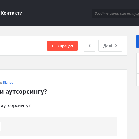
ions
Контакти
Далі
В Процесі
я:
Бізнес
и аутсорсингу?
 аутсорсингу?