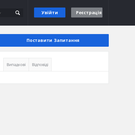
Увійти
Реєстрація
Бічна
панель
Поставити Запитання
Випадкові
Відповіді