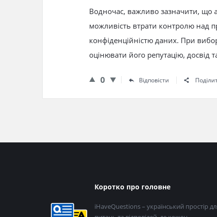
Водночас, важливо зазначити, що ау
можливість втрати контролю над пр
конфіденційністю даних. При вибо
оцінювати його репутацію, досвід т
0
Відповісти
Поділи
Нижній
Коротко про головне
колонтитул
iHaveQuestions – український простір дл