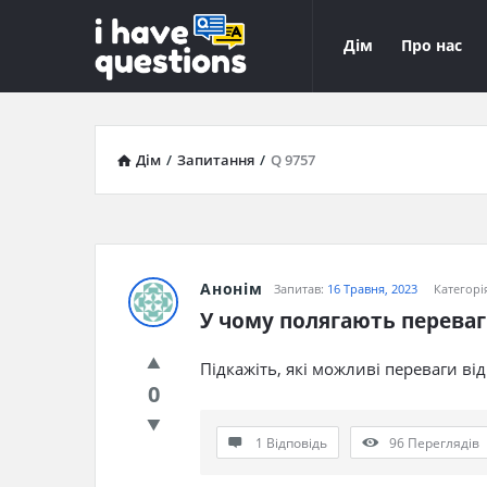
iHaveQuestions
iHaveQuest
Дім
Про нас
Навігація
Дім
/
Запитання
/
Q 9757
Анонім
Запитав:
16 Травня, 2023
Категорі
У чому полягають переваг
Підкажіть, які можливі переваги від
0
1 Відповідь
96
Переглядів