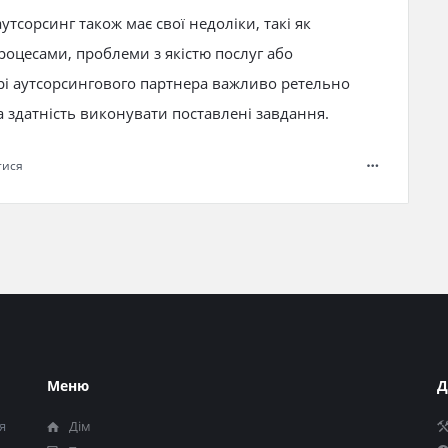
тсорсинг також має свої недоліки, такі як
оцесами, проблеми з якістю послуг або
рі аутсорсингового партнера важливо ретельно
а здатність виконувати поставлені завдання.
тися
Меню
Д
я
Дім