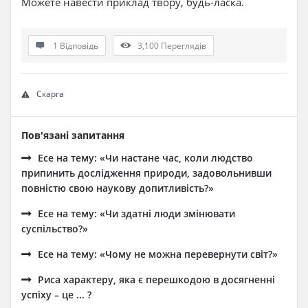
Можете навести приклад твору, будь-ласка.
1 Відповідь
3,100
Переглядів
Скарга
Пов'язані запитання
Есе на тему: «Чи настане час, коли людство
припинить дослідження природи, задовольнивши
повністю свою наукову допитливість?»
Есе на тему: «Чи здатні люди змінювати
суспільство?»
Есе на тему: «Чому не можна перевернути світ?»
Риса характеру, яка є перешкодою в досягненні
успіху – це ... ?