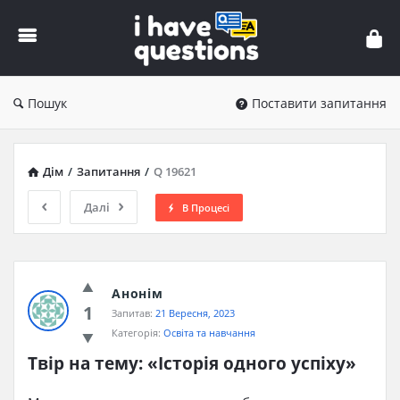
iHaveQuestions
Пошук
Поставити запитання
Дім
/
Запитання
/
Q 19621
Далі
В Процесі
Анонім
1
Запитав:
21 Вересня, 2023
Категорія:
Освіта та навчання
Твір на тему: «Історія одного успіху»