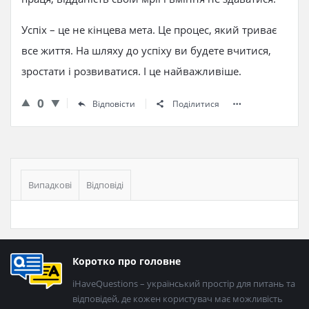
Успіх – це не кінцева мета. Це процес, який триває
все життя. На шляху до успіху ви будете вчитися,
зростати і розвиватися. І це найважливіше.
0
Відповісти
Поділитися
Бічна
панель
Випадкові
Відповіді
Нижній
Коротко про головне
колонтитул
iHaveQuestions – український простір для питань та
відповідей, де кожен користувач має можливість