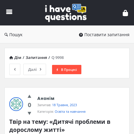
iHaveQuestions
Пошук
Поставити запитання
Дім
/
Запитання
/
Q 9998
Далі
В Процесі
Анонім
0
Запитав:
18 Травня, 2023
Категорія:
Освіта та навчання
Твір на тему: «Дитячі проблеми в 
дорослому житті»