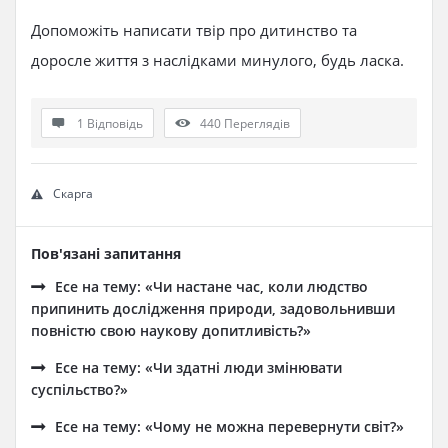
Допоможіть написати твір про дитинство та
доросле життя з наслідками минулого, будь ласка.
1 Відповідь
440
Переглядів
Скарга
Пов'язані запитання
Есе на тему: «Чи настане час, коли людство
припинить дослідження природи, задовольнивши
повністю свою наукову допитливість?»
Есе на тему: «Чи здатні люди змінювати
суспільство?»
Есе на тему: «Чому не можна перевернути світ?»