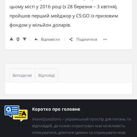
цьому місті у 2016 році (з 28 березня – 3 квітня),
пройшов перший мейджор у CS:GO із призовим
фондом у мільйон доларів.
0
Відповісти
Поділитися
Бічна
панель
Випадкові
Відповіді
Нижній
Коротко про головне
колонтитул
iHaveQuestions – український простір для питань та
відповідей, де кожен користувач має можливість
спілкуватися, ділитися ідеями та отримувати нові