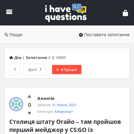
iHaveQuestions
Пошук
Поставити запитання
Дім
/
Запитання
/
Q 16805
Далі
В Процесі
Анонім
0
Запитав:
31 Липня, 2023
Категорія:
Кіберспорт
Столиця штату Огайо – там пройшов 
перший мейджор у CS:GO із 