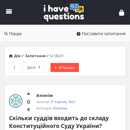
iHaveQuestions
Пошук
Поставити запитання
Дім
/
Запитання
/
Q 18221
Далі
В Процесі
Анонім
0
Запитав:
31 Серпня, 2023
Категорія:
Політика
Скільки суддів входить до складу 
Конституційного Суду України?