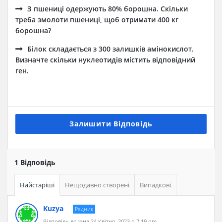
З пшениці одержують 80% борошна. Скільки
треба змолоти пшениці, щоб отримати 400 кг
борошна?
Білок складається з 300 залишків амінокислот.
Визначте скільки нуклеотидів містить відповідний
ген.
Залишити Відповідь
1 Відповідь
Найстаріші
Нещодавно створені
Випадкові
Kuzya
Радник
Відповідь додана 24 Квітня, 2023 о 7:19 pm