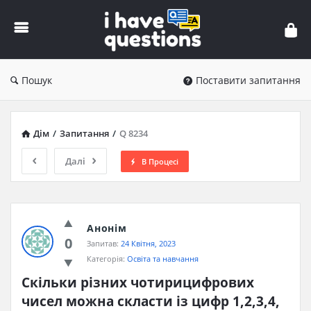
iHaveQuestions
Пошук
Поставити запитання
Дім
/
Запитання
/
Q 8234
Далі
В Процесі
Анонім
0
Запитав:
24 Квітня, 2023
Категорія:
Освіта та навчання
Скільки різних чотирицифрових 
чисел можна скласти із цифр 1,2,3,4, 