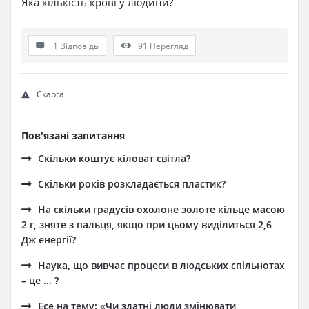
Яка кількість крові у людини?
1 Відповідь
91
Перегляд
Скарга
Пов'язані запитання
Скільки коштує кіловат світла?
Cкільки років розкладається пластик?
На скільки градусів охолоне золоте кільце масою
2 г, зняте з пальця, якщо при цьому виділиться 2,6
Дж енергії?
Наука, що вивчає процеси в людських спільнотах
– це ... ?
Есе на тему: «Чи здатні люди змінювати