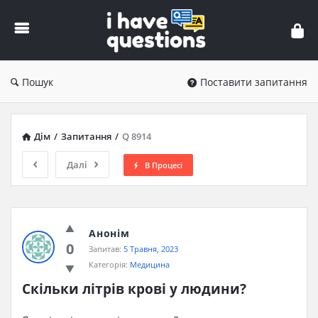
iHaveQuestions
Пошук
Поставити запитання
Дім
/
Запитання
/
Q 8914
Далі
В Процесі
Анонім
0
Запитав:
5 Травня, 2023
Категорія:
Медицина
Скільки літрів крові у людини?