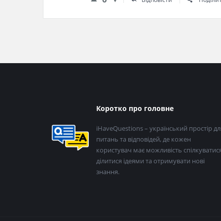
Нижній
Коротко про головне
колонтитул
iHaveQuestions – український простір дл
питань та відповідей, де кожен
користувач має можливість спілкуватися
ділитися ідеями та отримувати нові
знання.