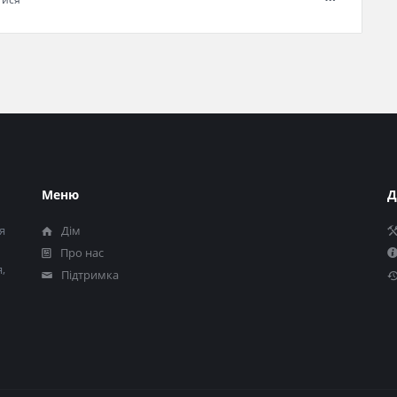
Меню
Д
я
Дім
Про нас
,
Підтримка