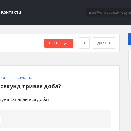
ions
Контакти
Далі
В Процесі
:
Освіта та навчання
 секунд триває доба?
екунд складається доба?