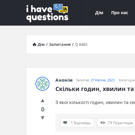
iHaveQuestions
iHaveQuest
Дім
Про нас
Навігація
Дім
/
Запитання
/
Q 8482
Анонім
Запитав:
27 Квітня, 2023
Категорія
Скільки годин, хвилин та
З якої кількості годин, хвилин та с
0
1 Відповідь
79
Переглядів