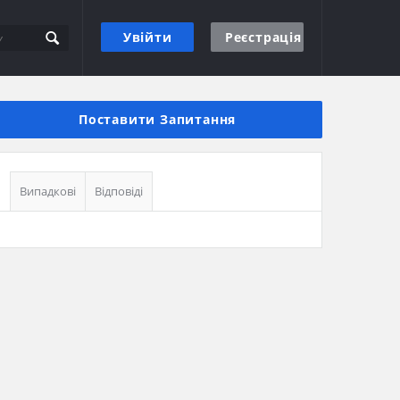
Увійти
Реєстрація
Бічна
панель
Поставити Запитання
Випадкові
Відповіді