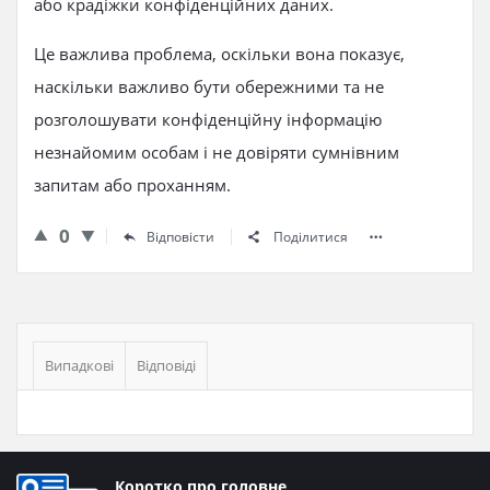
або крадіжки конфіденційних даних.
Це важлива проблема, оскільки вона показує,
наскільки важливо бути обережними та не
розголошувати конфіденційну інформацію
незнайомим особам і не довіряти сумнівним
запитам або проханням.
0
Відповісти
Поділитися
Бічна
панель
Випадкові
Відповіді
Нижній
Коротко про головне