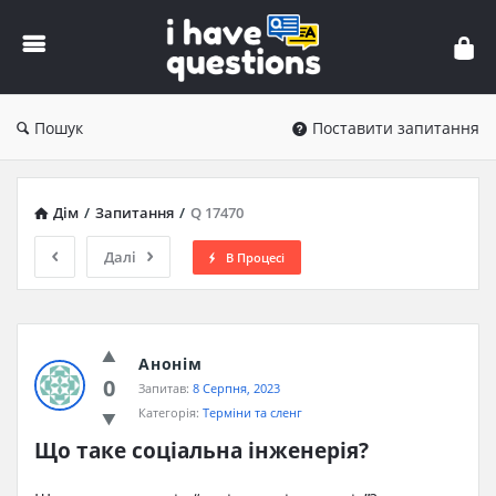
iHaveQuestions
Пошук
Поставити запитання
Дім
/
Запитання
/
Q 17470
Далі
В Процесі
Анонім
0
Запитав:
8 Серпня, 2023
Категорія:
Терміни та сленг
Що таке соціальна інженерія?