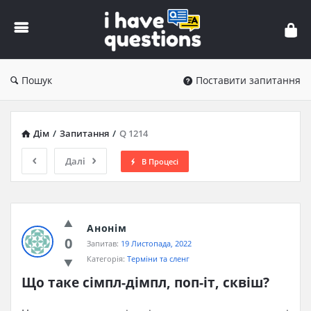
iHaveQuestions
Пошук
Поставити запитання
Дім
/
Запитання
/
Q 1214
Далі
В Процесі
Анонім
0
Запитав:
19 Листопада, 2022
Категорія:
Терміни та сленг
Що таке сімпл-дімпл, поп-іт, сквіш?