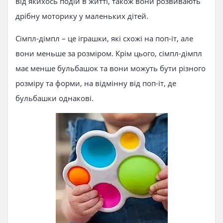
від якихось подій в житті, також вони розвивають
дрібну моторику у маленьких дітей.
Сімпл-дімпл – це іграшки, які схожі на поп-іт, але
вони меньше за розміром. Крім цього, сімпл-дімпл
має менше бульбашок та вони можуть бути різного
розміру та форми, на відмінну від поп-іт, де
бульбашки однакові.