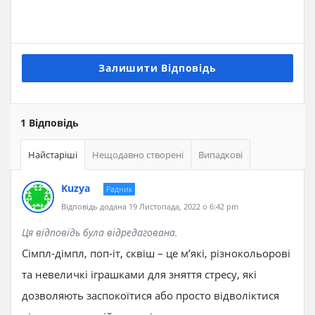
Залишити Відповідь
1 Відповідь
Найстаріші
Нещодавно створені
Випадкові
Kuzya
Радник
Відповідь додана 19 Листопада, 2022 о 6:42 pm
Ця відповідь була відредагована.
Cімпл-дімпл, поп-іт, сквіш – це м’які, різнокольорові
та невеличкі іграшками для зняття стресу, які
дозволяють заспокоїтися або просто відволіктися