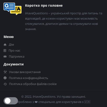
Нижній
Коротко про головне
колонтитул
iHaveQuestions – український простір для питань та
відповідей, де кожен користувач має можливість
спілкуватися, ділитися ідеями та отримувати нові
знання.
Меню
Дім
Про нас
Підтримка
Документи
Умови використання
Політика конфіденційність
Політика обробки файлів cookie
© 2022, iHaveQuestions. Усі права захищені.
Зроблено з ❤️​ спеціально для користувачів з 🇺🇦​