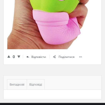
0
Відповісти
Поділитися
Бічна
панель
Випадкові
Відповіді