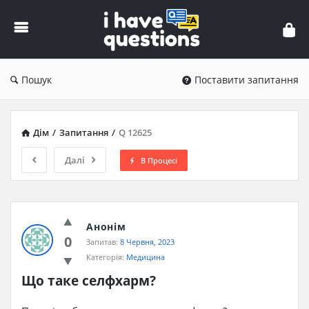
iHaveQuestions
Пошук
Поставити запитання
Дім
/
Запитання
/
Q 12625
Далі
В Процесі
Анонім
0
Запитав:
8 Червня, 2023
Категорія:
Медицина
Що таке селфхарм?