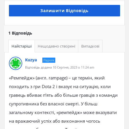
Залишити Відповідь
1 Відповідь
Найстаріші
Нещодавно створені
Випадкові
Kuzya
Радник
Відповідь додана 10 Серпня, 2023 о 11:24 am
«Ремпейдж» (англ. rampage) – це термін, який
походить з гри Dota 2 і вказує на ситуацію, коли
гравець вбиває п’ять або більше гравців з команди
супротивника без власної смерті. У більш
загальному контексті, «ремпейдж» може вказувати
на вражаючий успіх або виконання чогось