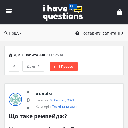
iHaveQuestions
Пошук
Поставити запитання
Дім
/
Запитання
/
Q 17534
Далі
В Процесі
Анонім
0
Запитав:
10 Серпня, 2023
Категорія:
Терміни та сленг
Що таке ремпейдж?