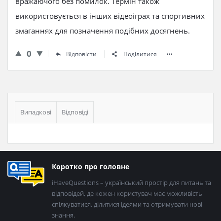
вражаючого без помилок. Термін також
використовується в інших відеоіграх та спортивних
змаганнях для позначення подібних досягнень.
0
Відповісти
Поділитися
Бічна
панель
Випадкові
Відповіді
Нижній
Коротко про головне
колонтитул
iHaveQuestions – український простір для питань та
відповідей, де кожен користувач має можливість
спілкуватися, ділитися ідеями та отримувати нові
знання.