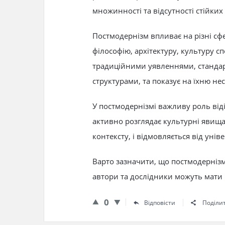
множинності та відсутності стійких 
Постмодернізм впливає на різні сф
філософію, архітектуру, культуру сп
традиційними уявленнями, стандар
структурами, та показує на їхню нес
У постмодернізмі важливу роль віді
активно розглядає культурні явища 
контексту, і відмовляється від унів
Варто зазначити, що постмодернізм 
автори та дослідники можуть мати 
0
Відповісти
Поділи