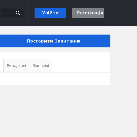
Увійти
Реєстрація
Бічна
панель
Поставити Запитання
Випадкові
Відповіді