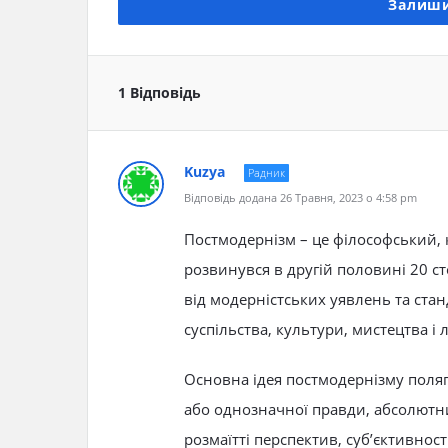
Залиши
1 Відповідь
Kuzya
Радник
Відповідь додана 26 Травня, 2023 о 4:58 pm
Постмодернізм – це філософський, 
розвинувся в другій половині 20 ст
від модерністських уявлень та ста
суспільства, культури, мистецтва і 
Основна ідея постмодернізму поляг
або однозначної правди, абсолютни
розмаїтті перспектив, суб’єктивност