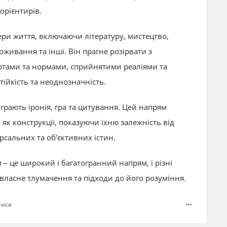
орієнтирів.
ери життя, включаючи літературу, мистецтво,
оживання та інші. Він прагне розірвати з
тами та нормами, сприйнятими реаліями та
тійкість та неоднозначність.
грають іронія, гра та цитування. Цей напрям
як конструкції, показуючи їхню залежність від
ерсальних та об’єктивних істин.
– це широкий і багатогранний напрям, і різні
власне тлумачення та підходи до його розуміння.
тися