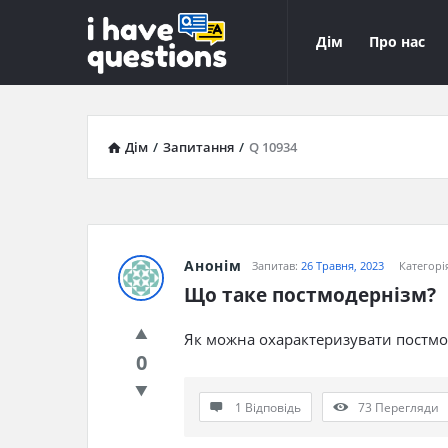
iHaveQuestions
iHaveQuest
Дім
Про нас
Навігація
Дім
/
Запитання
/
Q 10934
Анонім
Запитав:
26 Травня, 2023
Категорі
Що таке постмодернізм?
Як можна охарактеризувати постмо
0
1 Відповідь
73
Перегляди