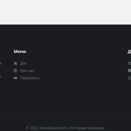
Меню
Д
я
Дім
Про нас
,
Підтримка
© 2022, iHaveQuestions. Усі права захищені.