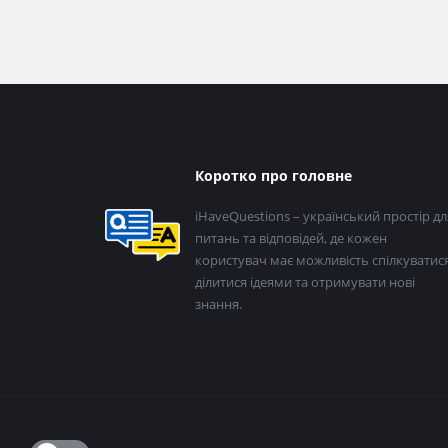
Нижній
Коротко про головне
колонтитул
iHaveQuestions – український простір дл
питань та відповідей, де кожен
користувач має можливість спілкуватися
ділитися ідеями та отримувати нові
знання.