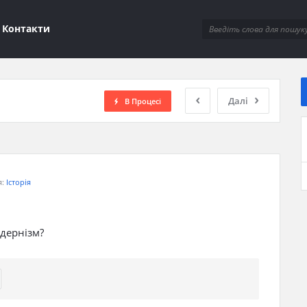
ions
Контакти
Далі
В Процесі
я:
Історія
дернізм?