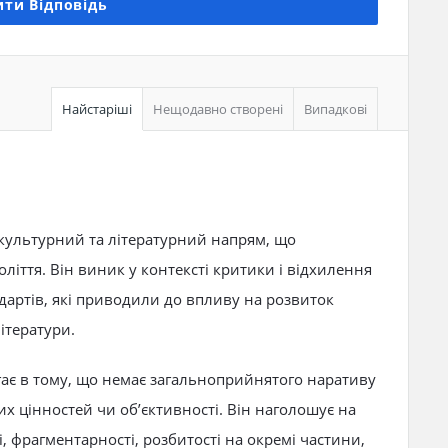
ти Відповідь
Найстаріші
Нещодавно створені
Випадкові
культурний та літературний напрям, що
оліття. Він виник у контексті критики і відхилення
ндартів, які приводили до впливу на розвиток
літератури.
ає в тому, що немає загальноприйнятого наративу
х цінностей чи об’єктивності. Він наголошує на
і, фрагментарності, розбитості на окремі частини,