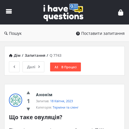
iHaveQuestions
Пошук
Поставити запитання
Дім
/
Запитання
/
Q 7743
Далі
В Процесі
Анонім
1
Запитав:
18 Квітня, 2023
Категорія:
Терміни та сленг
Що таке овуляція?