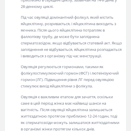
приблизно в середині циклу, зазвичай на 14-й день у
28-денному циклі.
Під час овуляції домінантний фолікул, який містить
яйцеклітину, розривається, і яйцеклітина виходить з
яєчника. Після цього яйцеклітина потрапляє в
фаллопієву трубу, де може бути запліднена
сперматозоїдом, якщо відбувається статевий акт. Якщо
запліднення не відбувається, яйцеклітина розпадається
і виводиться з організму під час менструації.
Овуляція регулюється гормонами, такими як
фолікулостимулюючий гормон (ФСГ) і лютеїнізуючий
гормон (ЛГ). Підвищення рівня ЛГ перед овуляцією
стимулює вихід яйцеклітини з фолікула.
Овуляція є важливим етапом для зачаття, оскільки
саме в цей період жінка має найвищі шанси на
вагітність. Після овуляції яйцеклітина залишається
життєздатною протягом приблизно 12-24 годин, тоді
як сперматозоїди можуть залишатися життєздатними
в організмі жінки протягом кількох днів.