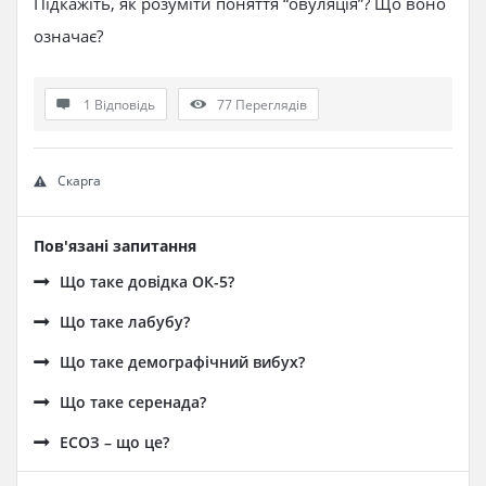
Підкажіть, як розуміти поняття “овуляція”? Що воно
означає?
1 Відповідь
77
Переглядів
Скарга
Пов'язані запитання
Що таке довідка ОК-5?
Що таке лабубу?
Що таке демографічний вибух?
Що таке серенада?
ЕСОЗ – що це?