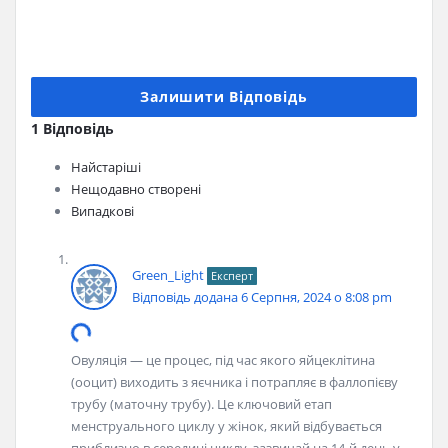
Залишити Відповідь
1 Відповідь
Найстаріші
Нещодавно створені
Випадкові
Green_Light
Експерт
Відповідь додана 6 Серпня, 2024 о 8:08 pm
Овуляція — це процес, під час якого яйцеклітина
(ооцит) виходить з яєчника і потрапляє в фаллопієву
трубу (маточну трубу). Це ключовий етап
менструального циклу у жінок, який відбувається