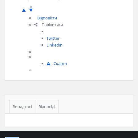
1
Відповісти
Поділитися
Twitter
LinkedIn
Скарга
Бічна
панель
Випадкові
Відповіді