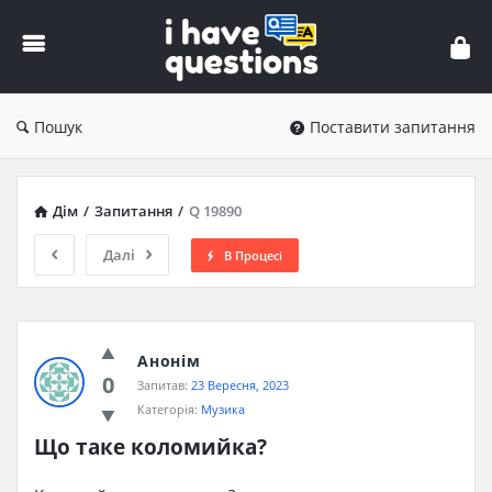
iHaveQuestions
Пошук
Поставити запитання
Дім
/
Запитання
/
Q 19890
Далі
В Процесі
Анонім
0
Запитав:
23 Вересня, 2023
Категорія:
Музика
Що таке коломийка?