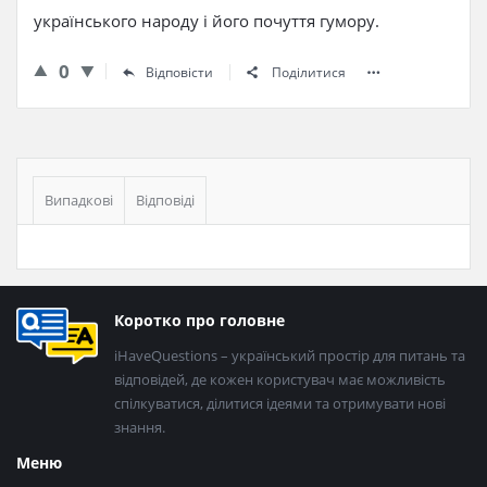
українського народу і його почуття гумору.
0
Відповісти
Поділитися
Бічна
панель
Випадкові
Відповіді
Нижній
Коротко про головне
колонтитул
iHaveQuestions – український простір для питань та
відповідей, де кожен користувач має можливість
спілкуватися, ділитися ідеями та отримувати нові
знання.
Меню