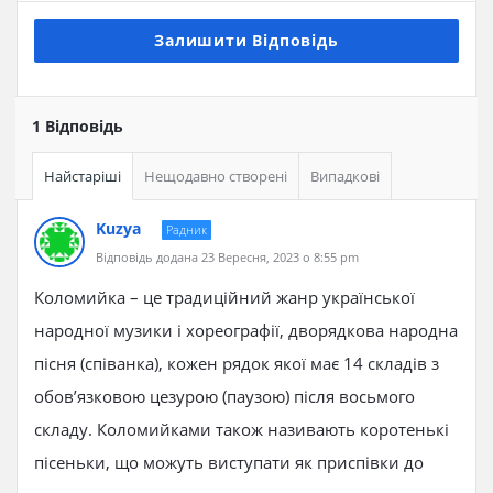
Залишити Відповідь
1 Відповідь
Найстаріші
Нещодавно створені
Випадкові
Kuzya
Радник
Відповідь додана 23 Вересня, 2023 о 8:55 pm
Коломийка – це традиційний жанр української
народної музики і хореографії, дворядкова народна
пісня (співанка), кожен рядок якої має 14 складів з
обов’язковою цезурою (паузою) після восьмого
складу. Коломийками також називають коротенькі
пісеньки, що можуть виступати як приспівки до