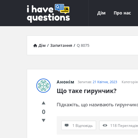
iHaveQuestions
iHaveQuest
Дім
Про нас
Навігація
Дім
/
Запитання
/
Q 8075
Анонім
Запитав:
21 Квітня, 2023
Категорія
Що таке гирунчик?
Підкажіть, що називають гирунчик
0
1 Відповідь
118
Переглядів