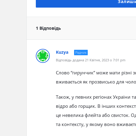
Залиши
1 Відповідь
Kuzya
Радник
Відповідь додана 21 Квітня, 2023 о 7:01 pm
Слово “гирунчик” може мати різні з
вживається як прозвисько для чолов
Також, у певних регіонах України т
відро або горщик. В інших контекст
це невелика флейта або свисток. Од
та контексту, у якому воно вживаєт