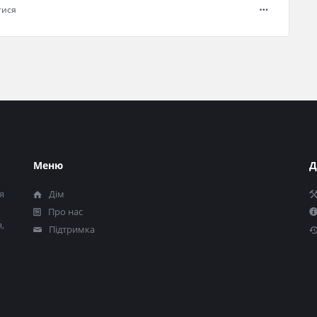
тися
Меню
Д
я
Дім
Про нас
,
Підтримка