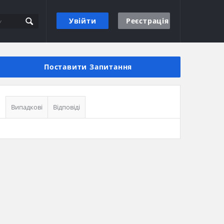
Увійти
Реєстрація
Бічна
панель
Поставити Запитання
Випадкові
Відповіді