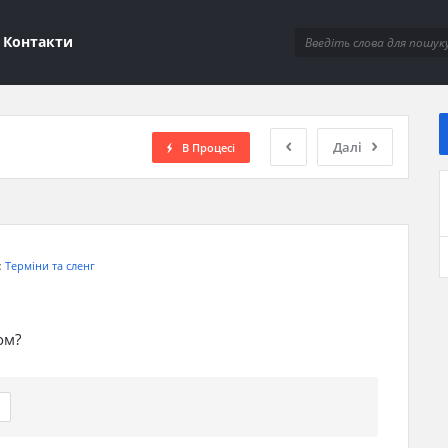
ions
Контакти
Далі
В Процесі
:
Терміни та сленг
ом?