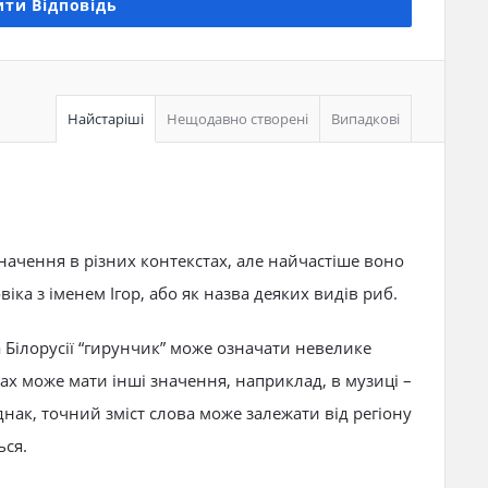
ти Відповідь
Найстаріші
Нещодавно створені
Випадкові
начення в різних контекстах, але найчастіше воно
іка з іменем Ігор, або як назва деяких видів риб.
а Білорусії “гирунчик” може означати невелике
ах може мати інші значення, наприклад, в музиці –
нак, точний зміст слова може залежати від регіону
ься.