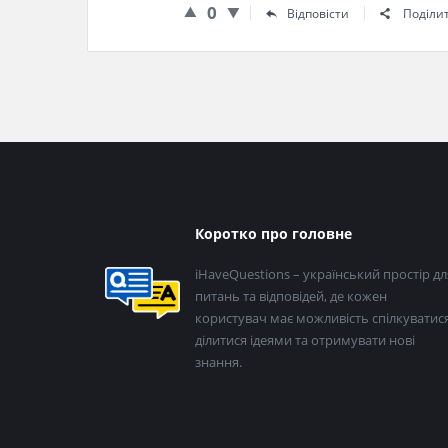
0
Відповісти
Поділи
Нижній
Коротко про головне
колонтитул
iHaveQuestions – український простір дл
питань та відповідей, де кожен
користувач має можливість спілкуватися
ділитися ідеями та отримувати нові
знання.