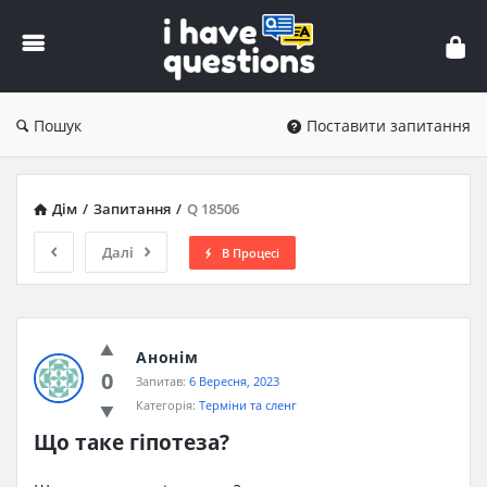
iHaveQuestions
Пошук
Поставити запитання
Дім
/
Запитання
/
Q 18506
Далі
В Процесі
Анонім
0
Запитав:
6 Вересня, 2023
Категорія:
Терміни та сленг
Що таке гіпотеза?