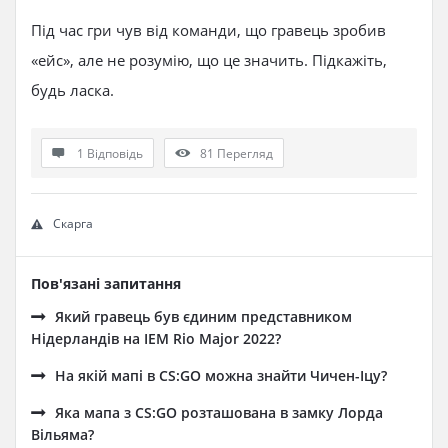
Під час гри чув від команди, що гравець зробив
«ейс», але не розумію, що це значить. Підкажіть,
будь ласка.
1 Відповідь
81
Перегляд
Скарга
Пов'язані запитання
Який гравець був єдиним представником
Нідерландів на IEM Rio Major 2022?
На якій мапі в CS:GO можна знайти Чичен-Іцу?
Яка мапа з CS:GO розташована в замку Лорда
Вільяма?