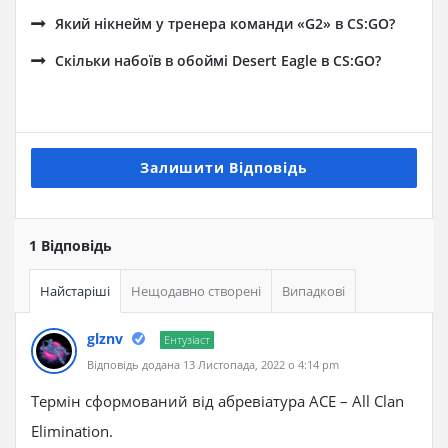
Який нікнейм у тренера команди «G2» в CS:GO?
Скільки набоїв в обоймі Desert Eagle в CS:GO?
Залишити Відповідь
1 Відповідь
Найстаріші
Нещодавно створені
Випадкові
glznv
Ентузіаст
Відповідь додана 13 Листопада, 2022 о 4:14 pm
Термін сформований від абревіатура ACE – All Clan
Elimination.