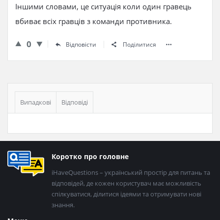
Іншими словами, це ситуація коли один гравець
вбиває всіх гравців з команди противника.
0
Відповісти
Поділитися
Бічна
панель
Випадкові
Відповіді
Нижній
Коротко про головне
колонтитул
iHaveQuestions – український простір для питань та
відповідей, де кожен користувач має можливість
спілкуватися, ділитися ідеями та отримувати нові
знання.