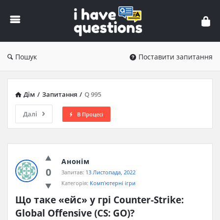
iHaveQuestions
Пошук
Поставити запитання
Дім
/
Запитання
/
Q 995
Далі
В Процесі
Анонім
0
Запитав:
13 Листопада, 2022
Категорія:
Комп'ютерні ігри
Що таке «ейс» у грі Counter-Strike: 
Global Offensive (CS: GO)?