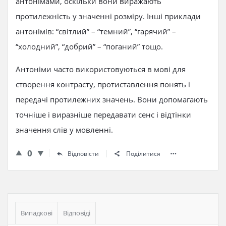
антонімами, оскільки вони виражають
протилежність у значенні розміру. Інші приклади
антонімів: “світлий” – “темний”, “гарячий” –
“холодний”, “добрий” – “поганий” тощо.
Антоніми часто використовуються в мові для
створення контрасту, протиставлення понять і
передачі протилежних значень. Вони допомагають
точніше і виразніше передавати сенс і відтінки
значення слів у мовленні.
0
Відповісти
Поділитися
Бічна
панель
Випадкові
Відповіді