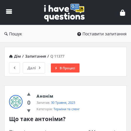
iHaveQuestions
Пошук
Поставити запитання
Дім
/
Запитання
/
Q 11377
Далі
В Процесі
Анонім
0
Запитав:
30 Травня, 2023
Категорія:
Терміни та сленг
Що таке антоніми?