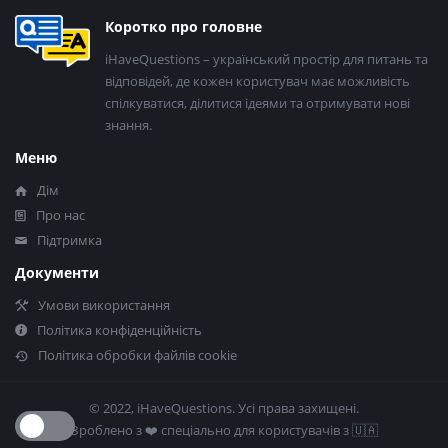
Нижній
Коротко про головне
колонтитул
iHaveQuestions – український простір для питань та
відповідей, де кожен користувач має можливість
спілкуватися, ділитися ідеями та отримувати нові
знання.
Меню
Дім
Про нас
Підтримка
Документи
Умови використання
Політика конфіденційність
Політика обробки файлів cookie
© 2022, iHaveQuestions. Усі права захищені.
Зроблено з ❤️​ спеціально для користувачів з 🇺🇦​