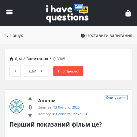
iHaveQuestions
Пошук
Поставити запитання
Дім
/
Запитання
/
Q 3305
Далі
В Процесі
Опитування
Анонім
0
Запитав:
13 Лютого, 2023
Категорія:
Освіта та навчання
Перший показаний фільм це?