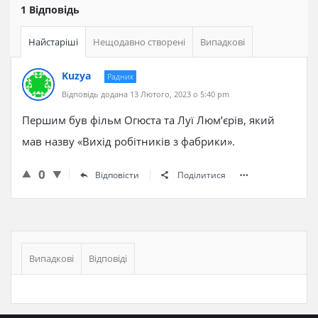
1 Відповідь
Найстаріші
Нещодавно створені
Випадкові
Kuzya
Радник
Відповідь додана 13 Лютого, 2023 о 5:40 pm
Першим був фільм Огюста та Луї Люм’єрів, який
мав назву «Вихід робітників з фабрики».
0
Відповісти
Поділитися
Бічна
панель
Випадкові
Відповіді