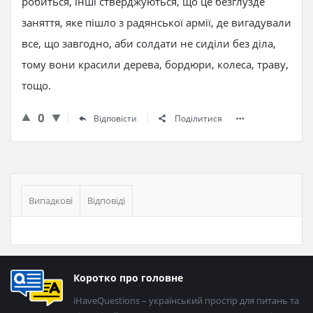
робиться, інші стверджуються, що це безглузде
заняття, яке пішло з радянської армії, де вигадували
все, що завгодно, аби солдати не сиділи без діла,
тому вони красили дерева, бордюри, колеса, траву,
тощо.
0
Відповісти
Поділитися
Бічна
панель
Випадкові
Відповіді
Нижній
Коротко про головне
колонтитул
iHaveQuestions – український простір для питань та