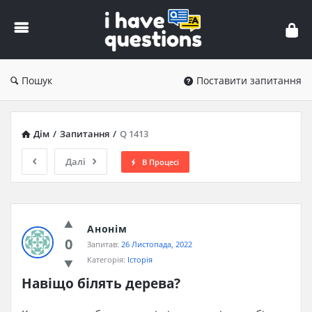
iHaveQuestions
Пошук
Поставити запитання
Дім
/
Запитання
/
Q 1413
Далі
В Процесі
Анонім
0
Запитав:
26 Листопада, 2022
Категорія:
Історія
Навіщо білять дерева?