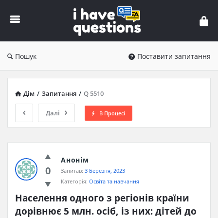
iHaveQuestions
Пошук
Поставити запитання
Дім
/
Запитання
/
Q 5510
Далі
В Процесі
Анонім
0
Запитав:
3 Березня, 2023
Категорія:
Освіта та навчання
Населення одного з регіонів країни 
дорівнює 5 млн. осіб, із них: дітей до 