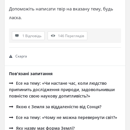
Допоможіть написати твір на вказану тему, будь
ласка.
1 Відповідь
146
Переглядів
Скарга
Пов'язані запитання
Есе на тему: «Чи настане час, коли людство
припинить дослідження природи, задовольнивши
повністю свою наукову допитливість?»
Якою є Земля за віддаленістю від Сонця?
Есе на тему: «Чому не можна перевернути світ?»
Яку назву має форма Землі?