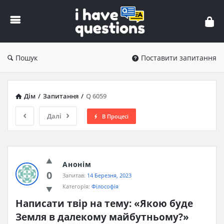
iHaveQuestions
Пошук
Поставити запитання
Дім
/
Запитання
/
Q 6059
Далі
В Процесі
Анонім
0
Запитав:
14 Березня, 2023
Категорія:
Філософія
Написати твір на тему: «Якою буде 
Земля в далекому майбутньому?»