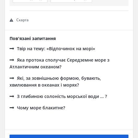
Скарга
Пов'язані запитання
Твір на тему: «Відпочинок на морі»
Яка протока сполучає Середземне море з
Атлантичним океаном?
Які, за зовнішньою формою, бувають,
хвилювання в океанах і морях?
З глибиною солоність морської води ... ?
Чому море блакитне?