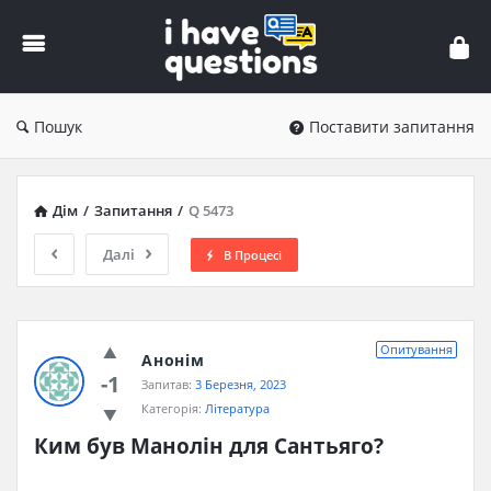
iHaveQuestions
Пошук
Поставити запитання
Дім
/
Запитання
/
Q 5473
Далі
В Процесі
Опитування
Анонім
-1
Запитав:
3 Березня, 2023
Категорія:
Література
Ким був Манолін для Сантьяго?