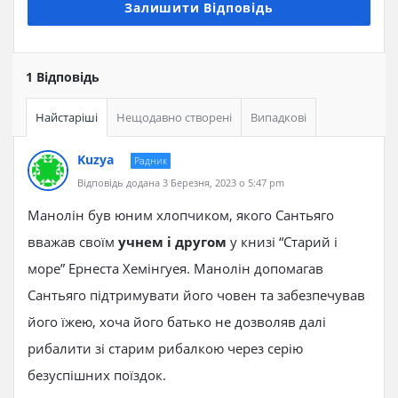
Залишити Відповідь
1 Відповідь
Найстаріші
Нещодавно створені
Випадкові
Kuzya
Радник
Відповідь додана 3 Березня, 2023 о 5:47 pm
Манолін був юним хлопчиком, якого Сантьяго
вважав своїм
учнем і другом
у книзі “Старий і
море” Ернеста Хемінгуея. Манолін допомагав
Сантьяго підтримувати його човен та забезпечував
його їжею, хоча його батько не дозволяв далі
рибалити зі старим рибалкою через серію
безуспішних поїздок.