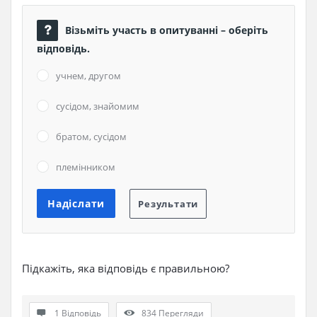
Візьміть участь в опитуванні – оберіть
відповідь.
учнем, другом
сусідом, знайомим
братом, сусідом
племінником
Підкажіть, яка відповідь є правильною?
1 Відповідь
834
Перегляди