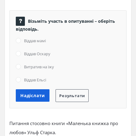
Візьміть участь в опитуванні – оберіть
відповідь.
Віддав мамі
Віддав Оскару
Витратив на їжу
Віддав Ельсі
Питання стосовно книги «Маленька книжка про
любов» Ульф Старка.