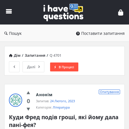
iHaveQuestions
Пошук
Поставити запитання
Дім
/
Запитання
/
Q 4701
Далі
В Процесі
Опитування
Анонім
0
Запитав:
24 Лютого, 2023
Категорія:
Література
Куди Фред подів гроші, які йому дала 
пані-фея?