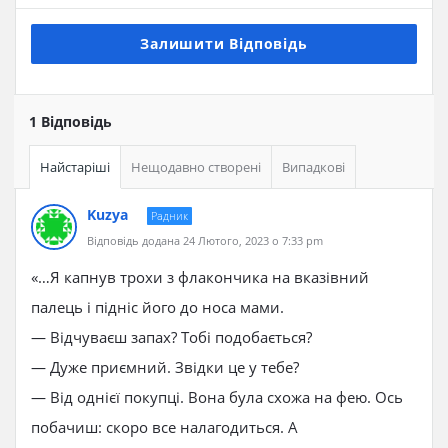
Залишити Відповідь
1 Відповідь
Найстаріші
Нещодавно створені
Випадкові
Kuzya
Радник
Відповідь додана 24 Лютого, 2023 о 7:33 pm
«…Я капнув трохи з флакончика на вказівний
палець і підніс його до носа мами.
— Відчуваєш запах? Тобі подобається?
— Дуже приємний. Звідки це у тебе?
— Від однієї покупці. Вона була схожа на фею. Ось
побачиш: скоро все налагодиться. А