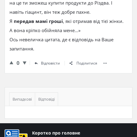
на це ти зможеш купити продукти до Різдва. І
навіть гіацинт, він теж добре пахне.
Я
передав мамі гроші
, які отримав від тієї жінки.
А вона кріпко обійняла мене…»
Ось невеличка цитата, де є відповідь на Ваше
запитання.
0
Відповісти
Поділитися
Бічна
панель
Випадкові
Відповіді
Нижній
Коротко про головне