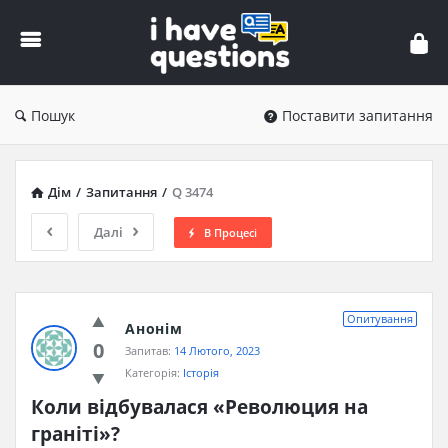
iHaveQuestions
Пошук
Поставити запитання
Дім
/
Запитання
/
Q 3474
Далі
В Процесі
Опитування
Анонім
0
Запитав:
14 Лютого, 2023
Категорія:
Історія
Коли відбувалася «Революция на 
граніті»?