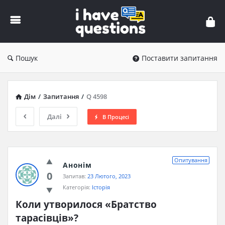
iHaveQuestions
Пошук
Поставити запитання
Дім
/
Запитання
/
Q 4598
Далі
В Процесі
Опитування
Анонім
0
Запитав:
23 Лютого, 2023
Категорія:
Історія
Коли утворилося «Братство 
тарасівців»?